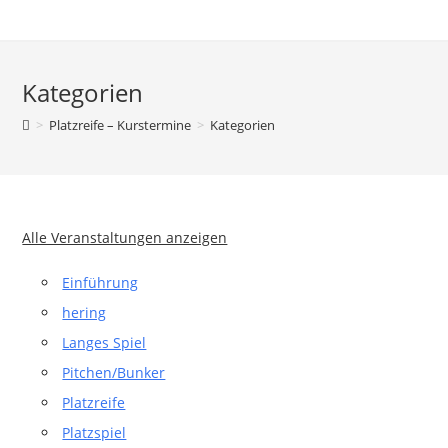
Zum
Inhalt
springen
Kategorien
>
Platzreife – Kurstermine
>
Kategorien
Alle Veranstaltungen anzeigen
Einführung
hering
Langes Spiel
Pitchen/Bunker
Platzreife
Platzspiel